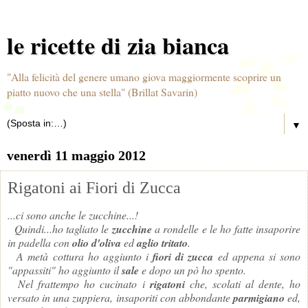
le ricette di zia bianca
"Alla felicità del genere umano giova maggiormente scoprire un
piatto nuovo che una stella" (Brillat Savarin)
▼
venerdì 11 maggio 2012
Rigatoni ai Fiori di Zucca
...ci sono anche le zucchine...!
Quindi...ho tagliato le
zucchine
a rondelle e le ho fatte insaporire
in padella con
olio d'oliva
ed
aglio tritato
.
A metà cottura ho aggiunto i
fiori di zucca
ed appena si sono
"appassiti" ho aggiunto il
sale
e dopo un pò ho spento.
Nel frattempo ho cucinato i
rigatoni
che, scolati al dente, ho
versato in una zuppiera, insaporiti con abbondante
parmigiano
ed,