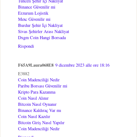
Tunceli Şehir İçi Nakliyat
Binance Güvenilir mi
Erzurum Lojistik
Mexc Güvenilir mi
Burdur Şehir İçi Nakliyat
Sivas Şehirler Arası Nakliyat
Dxgm Coin Hangi Borsada
Rispondi
F65A9Laura068E8
9 dicembre 2023 alle ore 18:16
E3882
Coin Madenciliği Nedir
Paribu Borsası Güvenilir mi
Kripto Para Kazanma
Coin Nasıl Alınır
Bitcoin Nasıl Oynanır
Binance Kaldıraç Var mı
Coin Nasıl Kazılır
Bitcoin Giriş Nasıl Yapılır
Coin Madenciliği Nedir