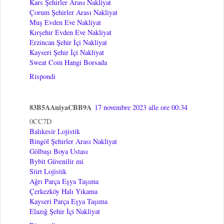
Kars Şehirler Arası Nakliyat
Çorum Şehirler Arası Nakliyat
Muş Evden Eve Nakliyat
Kırşehir Evden Eve Nakliyat
Erzincan Şehir İçi Nakliyat
Kayseri Şehir İçi Nakliyat
Sweat Coin Hangi Borsada
Rispondi
83B5AAniyaCBB9A
17 novembre 2023 alle ore 00:34
0CC7D
Balıkesir Lojistik
Bingöl Şehirler Arası Nakliyat
Gölbaşı Boya Ustası
Bybit Güvenilir mi
Siirt Lojistik
Ağrı Parça Eşya Taşıma
Çerkezköy Halı Yıkama
Kayseri Parça Eşya Taşıma
Elazığ Şehir İçi Nakliyat