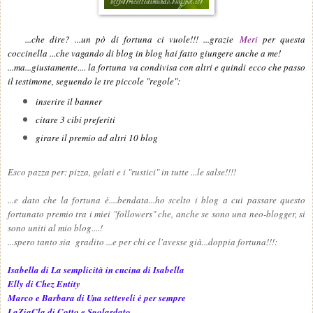
...che dire? ...un pò di fortuna ci vuole!!! ...grazie
Meri
per questa
coccinella ...che vagando di blog in blog hai fatto giungere anche a me!
...ma...giustamente.... la fortuna va condivisa con altri e quindi ecco che passo
il testimone, seguendo le tre piccole "regole":
inserire il banner
citare 3 cibi preferiti
girare il premio ad altri 10 blog
Esco pazza per: pizza, gelati e i "rustici" in tutte ...le salse!!!!
...e dato che la fortuna è....bendata...ho scelto i blog a cui passare questo
fortunato premio tra i miei "followers" che, anche se sono una neo-blogger, si
sono uniti al mio blog....!
...spero tanto sia gradito ...e per chi ce l'avesse già...doppia fortuna!!!:
Isabella di La semplicità in cucina di Isabella
Elly di Chez Entity
Marco e Barbara di Una setteveli è per sempre
LaZiaCla di Cotto e Sgolardato