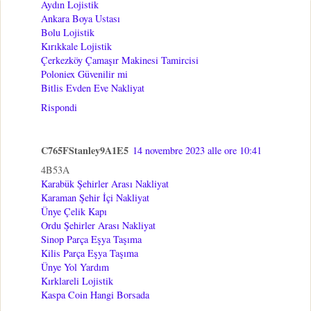
Aydın Lojistik
Ankara Boya Ustası
Bolu Lojistik
Kırıkkale Lojistik
Çerkezköy Çamaşır Makinesi Tamircisi
Poloniex Güvenilir mi
Bitlis Evden Eve Nakliyat
Rispondi
C765FStanley9A1E5
14 novembre 2023 alle ore 10:41
4B53A
Karabük Şehirler Arası Nakliyat
Karaman Şehir İçi Nakliyat
Ünye Çelik Kapı
Ordu Şehirler Arası Nakliyat
Sinop Parça Eşya Taşıma
Kilis Parça Eşya Taşıma
Ünye Yol Yardım
Kırklareli Lojistik
Kaspa Coin Hangi Borsada