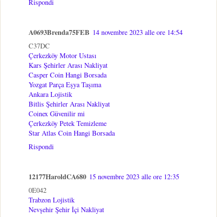
Rispondi
A0693Brenda75FEB
14 novembre 2023 alle ore 14:54
C37DC
Çerkezköy Motor Ustası
Kars Şehirler Arası Nakliyat
Casper Coin Hangi Borsada
Yozgat Parça Eşya Taşıma
Ankara Lojistik
Bitlis Şehirler Arası Nakliyat
Coinex Güvenilir mi
Çerkezköy Petek Temizleme
Star Atlas Coin Hangi Borsada
Rispondi
12177HaroldCA680
15 novembre 2023 alle ore 12:35
0E042
Trabzon Lojistik
Nevşehir Şehir İçi Nakliyat