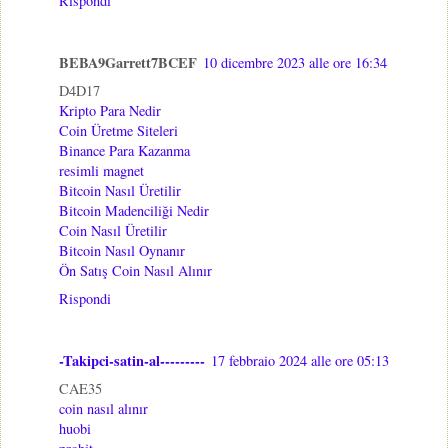
Rispondi
BEBA9Garrett7BCEF
10 dicembre 2023 alle ore 16:34
D4D17
Kripto Para Nedir
Coin Üretme Siteleri
Binance Para Kazanma
resimli magnet
Bitcoin Nasıl Üretilir
Bitcoin Madenciliği Nedir
Coin Nasıl Üretilir
Bitcoin Nasıl Oynanır
Ön Satış Coin Nasıl Alınır
Rispondi
-Takipci-satin-al---------
17 febbraio 2024 alle ore 05:13
CAE35
coin nasıl alınır
huobi