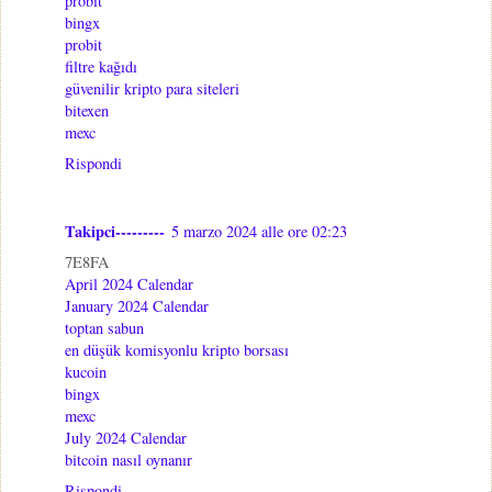
probit
bingx
probit
filtre kağıdı
güvenilir kripto para siteleri
bitexen
mexc
Rispondi
Takipci---------
5 marzo 2024 alle ore 02:23
7E8FA
April 2024 Calendar
January 2024 Calendar
toptan sabun
en düşük komisyonlu kripto borsası
kucoin
bingx
mexc
July 2024 Calendar
bitcoin nasıl oynanır
Rispondi