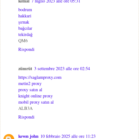
kemal
7 luglio 2023 alle ore 05:31
bodrum
hakkari
şırnak
bağcılar
tekirdağ
QM6
Rispondi
zümrüt
3 settembre 2023 alle ore 02:54
https://saglamproxy.com
metin2 proxy
proxy satın al
knight online proxy
mobil proxy satın al
ALB3A
Rispondi
keven john
10 febbraio 2025 alle ore 11:23