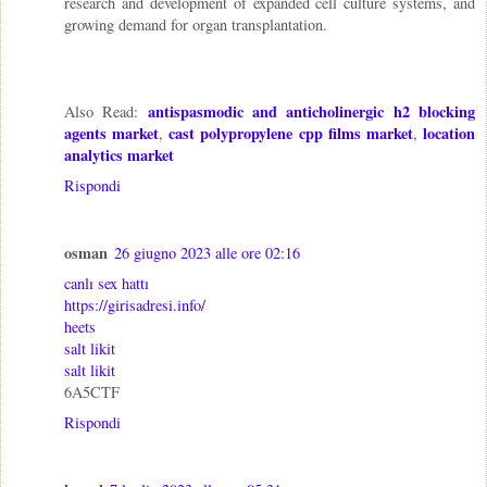
research and development of expanded cell culture systems, and
growing demand for organ transplantation.
antispasmodic and anticholinergic h2 blocking
Also Read:
agents market
cast polypropylene cpp films market
location
,
,
analytics market
Rispondi
osman
26 giugno 2023 alle ore 02:16
canlı sex hattı
https://girisadresi.info/
heets
salt likit
salt likit
6A5CTF
Rispondi