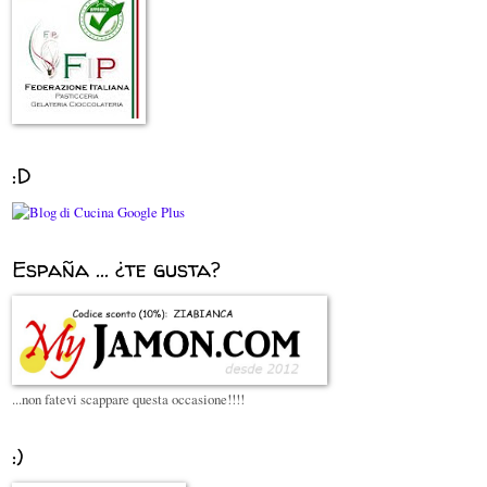
:D
España ... ¿te gusta?
...non fatevi scappare questa occasione!!!!
:)