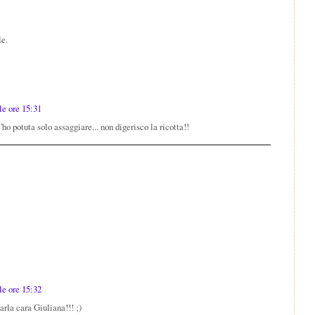
le.
le ore 15:31
'ho potuta solo assaggiare... non digerisco la ricotta!!
le ore 15:32
iarla cara Giuliana!!! ;)