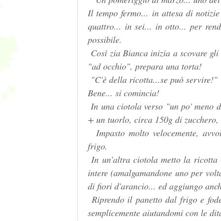
Il tempo fermo... in attesa di notizie
quattro... in sei... in otto... per r
possibile.
Così zia Bianca inizia a scovare gli 
"ad occhio", prepara una torta!
"C'è della ricotta...se può servire!"
Bene... si comincia!
In una ciotola verso "un po' meno di
+ un tuorlo, circa 150g di zucchero, 
Impasto molto velocemente, avvolg
frigo.
In un'altra ciotola metto la ricotta
intere (amalgamandone uno per volta)
di fiori d'arancio... ed aggiungo anc
Riprendo il panetto dal frigo e fod
semplicemente aiutandomi con le dita,