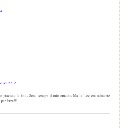
34
le ore 22:35
no piaciute le foto.. Sono sempre il mio cruccio. Ma la luce era talmente
per forza!!!