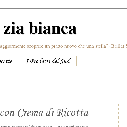
i zia bianca
aggiormente scoprire un piatto nuovo che una stella" (Brillat 
icette
I Prodotti del Sud
con Crema di Ricotta
nti trascorsi fuori casa... per vari motivi...