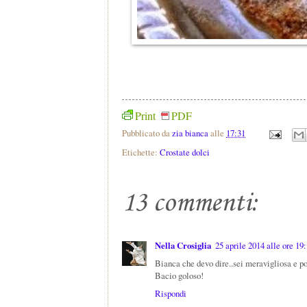
Print
PDF
Pubblicato da
zia bianca
alle
17:31
Etichette:
Crostate dolci
13 commenti:
Nella Crosiglia
25 aprile 2014 alle ore 19
Bianca che devo dire..sei meravigliosa e poi 
Bacio goloso!
Rispondi