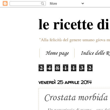
le ricette d
"Alla felicità del genere umano giova m
Home page
Indice delle R
2
4
8
1
1
3
2
venerdì 25 aprile 2014
Crostata morbida 
Un pomeriggio di marzo... uno dei ta