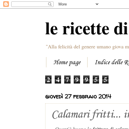
le ricette d
"Alla felicità del genere umano giova m
Home page
Indice delle R
2
4
7
9
9
5
5
giovedì 27 febbraio 2014
Calamari fritti... i
Quant'è buona la
frittura di calam