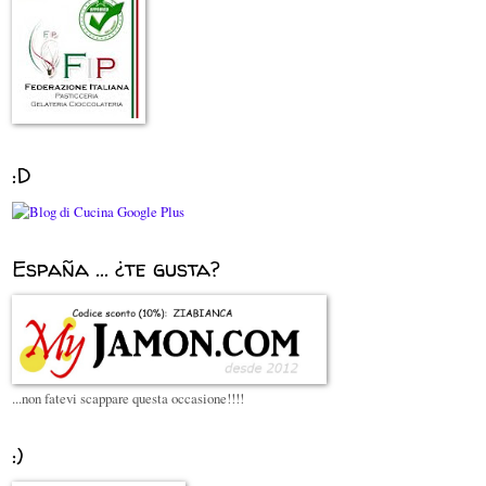
:D
España ... ¿te gusta?
...non fatevi scappare questa occasione!!!!
:)