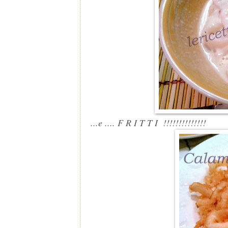
...e .... F R I T T I !!!!!!!!!!!!!!