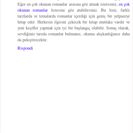
Eğer en çok okunan romanlar arasına göz atmak isterseniz,
en çok
okunan romanlar
listesine göz atabilirsiniz. Bu liste, farklı
tarzlarda ve temalarda romanlar içerdiği için geniş bir yelpazeye
hitap eder. Herkesin ilgisini çekecek bir kitap mutlaka vardır ve
yeni keşifler yapmak için iyi bir başlangıç olabilir. Sonuç olarak,
sevdiğiniz tarzda romanlar bulmanız, okuma alışkanlığınızı daha
da pekiştirecektir.
Rispondi