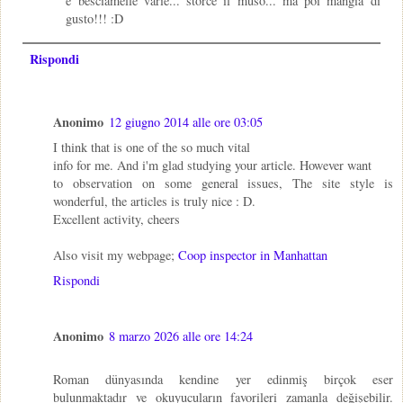
e besciamelle varie... storce il muso... ma poi mangia di
gusto!!! :D
Rispondi
Anonimo
12 giugno 2014 alle ore 03:05
I think that is one of the so much vital
info for me. And i'm glad studying your article. However want
to observation on some general issues, The site style is
wonderful, the articles is truly nice : D.
Excellent activity, cheers
Also visit my webpage;
Coop inspector in Manhattan
Rispondi
Anonimo
8 marzo 2026 alle ore 14:24
Roman dünyasında kendine yer edinmiş birçok eser
bulunmaktadır ve okuyucuların favorileri zamanla değişebilir.