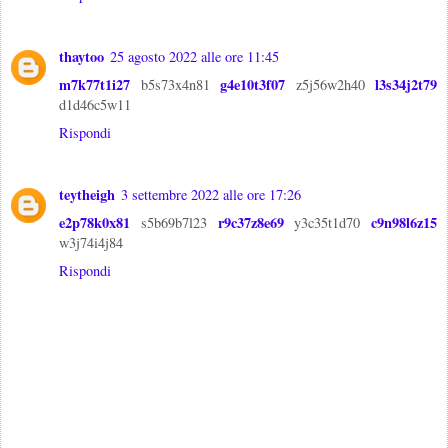
thaytoo
25 agosto 2022 alle ore 11:45
m7k77t1i27
g4e10t3f07
l3s34j2t79
b5s73x4n81
z5j56w2h40
d1d46c5w11
Rispondi
teytheigh
3 settembre 2022 alle ore 17:26
e2p78k0x81
r9c37z8e69
c9n98l6z15
s5b69b7l23
y3c35t1d70
w3j74i4j84
Rispondi