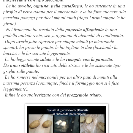
Le ho
avvolte, ognuna, nella cartaforno
, le ho sistemate in una
pirofila di vetro adatta per il microonde, e le ho fatte cuocere alla
massima potenza per dieci minuti totali (dopo i primi cinque le ho
girate).
Nel frattempo ho rosolato della
pancetta affumicata
in una
padella antiaderente, senza aggiunta di alcunchè di condimento.
Dopo averle fatte riposare per cinque minuti (a microonde
spento), ho preso le patate, le ho tagliate in due (lasciando la
buccia) e le ho scavate leggermente.
Le ho leggermente
salate
e le ho
riempite con la pancetta
.
Da
una sottiletta
ho ricavato delle strisce e le ho sistemate tipo
griglia sulle patate.
Le ho rimesse nel microonde per un altro paio di minuti alla
massima potenza (comunque, finchè il formaggio non si è fuso
leggermente).
Infine le ho spolverizzate con del
prezzemolo tritato.