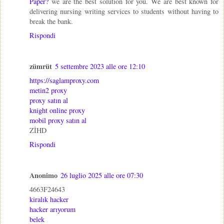
Paper?
we are the best solution for you. We are best known for
delivering nursing writing services to students without having to
break the bank.
Rispondi
zümrüt
5 settembre 2023 alle ore 12:10
https://saglamproxy.com
metin2 proxy
proxy satın al
knight online proxy
mobil proxy satın al
ZİHD
Rispondi
Anonimo
26 luglio 2025 alle ore 07:30
4663F24643
kiralık hacker
hacker arıyorum
belek