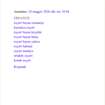
Anonimo
24 maggio 2026 alle ore 19:44
EBE45D1E
esçort bayan osmaniye
kaynarca esçort
esçort bayan kırşehir
esçort bayan hatay
esçort bayan yalova
esçort batman
esçort malatya
ortaköy esçort
konak esçort
Rispondi