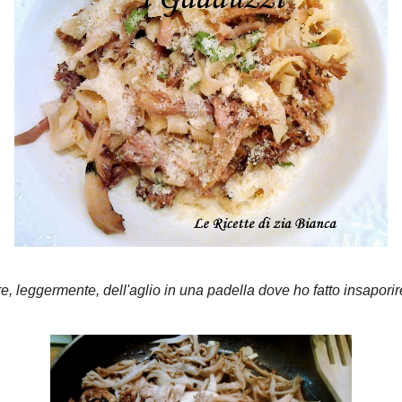
è questo nome ma se vi dicessi Galletto, Finferlo o
cete bene anche voi (per saperne di più,
qui
).
 sono stati donati già puliti e sbollentati... e la loro