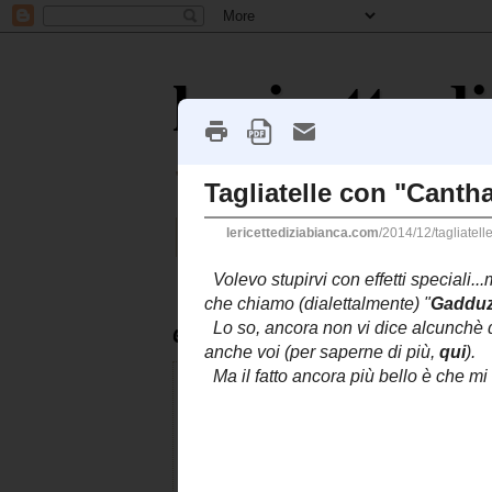
le ricette d
"Alla felicità del genere umano giova m
Home page
Indice delle R
giovedì 4 dicembre 2014
Tagliatelle con "C
Volevo stupirvi con effetti specia
curiosa di conoscere il nome or