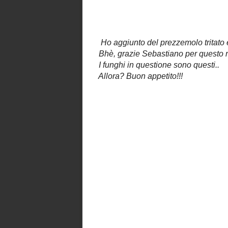
troppo asciutte, aggiungere acqua di
un po' da parte prima di scolare la p
Ho aggiunto del prezzemolo tritato e
Bhè, grazie Sebastiano per questo re
I funghi in questione sono questi..