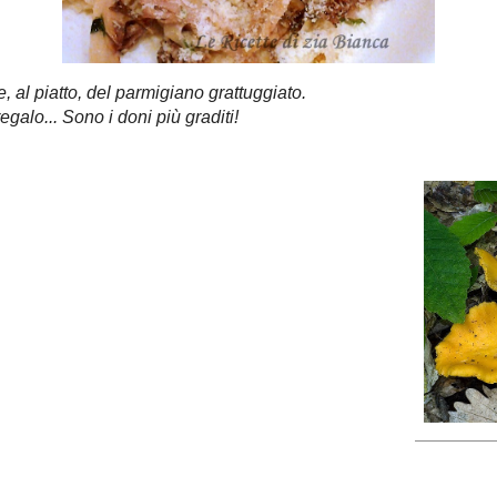
 cottura che, sarebbe il caso, di ricordarsi di tenerne
asta!) Sale e pepe q.b. ;)
, al piatto, del parmigiano grattuggiato.
galo... Sono i doni più graditi!