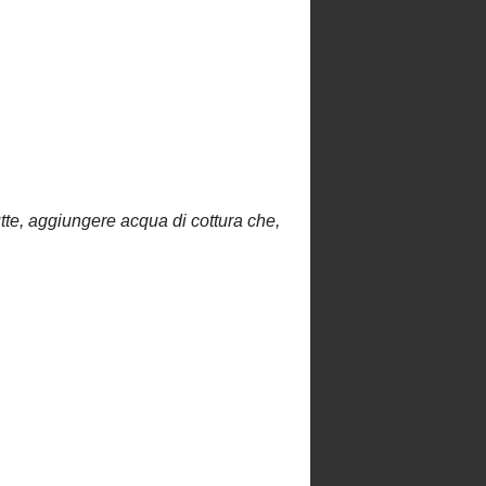
Un Aperitivo?
..Saigon...
Where are you from?