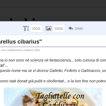
i zia bianca
aggiormente scoprire un piatto nuovo che una stella" (Brillat 
icette
I Prodotti del Sud
antharellus cibarius"
li...ma io non sono nè scienza nè fantascienza... solo
iginale dei Funghi che chiamo (dialettalmente)