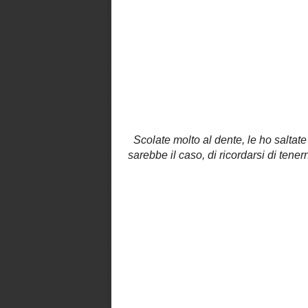
Ho dovuto semplicemente soffriggere
insaporire i funghi, mentre si cuoceva
Scolate molto al dente, le ho saltat