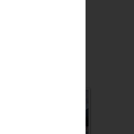
Lettori fissi
sono anche su fb