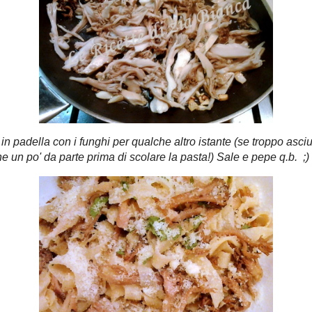
, leggermente, dell'aglio in una padella dove ho fatto
no le tagliatelle.
e in padella con i funghi per qualche altro istante (se