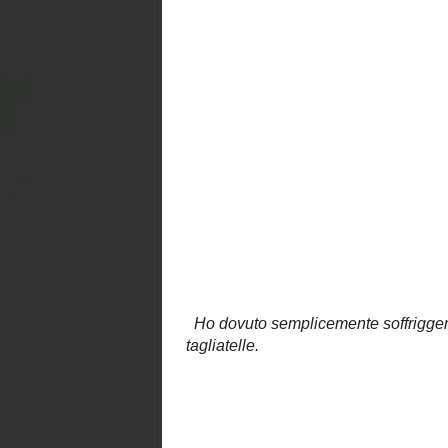
"
Gadduzzi
"...
Lo so, ancora non vi dice alcunch
Gallinaccio, sono certa che li conos
Ma il fatto ancora più bello è che mi
fine non poteva che essere questa...