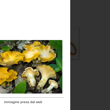
Powered by
Translate
Sono anche su
puoi pubblicare anche tu....scopri come!